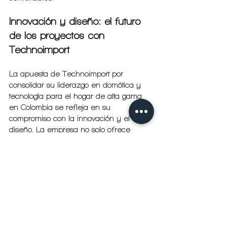
Innovación y diseño: el futuro 
de los proyectos con 
Technoimport
La apuesta de Technoimport por 
consolidar su liderazgo en domótica y 
tecnología para el hogar de alta gama 
en Colombia se refleja en su 
compromiso con la innovación y el 
diseño. La empresa no solo ofrece 
productos, sino que también impulsa 
soluciones integrales que transforman la 
manera en que concebimos y 
habitamos los espacios.
Esta visión se traduce en:
Integración tecnológica avanzada: