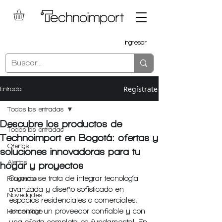
Ingresar
Regístrate
Entrada
Todas las entradas
Descubre los productos de
Todas las entradas
Technoimport en Bogotá: ofertas y
Ofertas
soluciones innovadoras para tu
Alertas
hogar y proyectos
Cuando se trata de integrar tecnología 
Proyectos
avanzada y diseño sofisticado en 
Novedades
espacios residenciales o comerciales, 
encontrar un proveedor confiable y con 
Home page