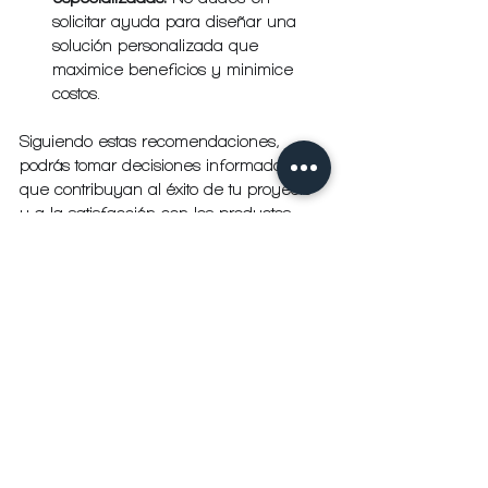
solicitar ayuda para diseñar una 
solución personalizada que 
maximice beneficios y minimice 
costos.
Siguiendo estas recomendaciones, 
podrás tomar decisiones informadas 
que contribuyan al éxito de tu proyecto 
y a la satisfacción con los productos 
adquiridos.
Para quienes desean conocer más 
sobre las opciones disponibles, 
recomiendo visitar el sitio oficial de 
technoimport bogotá
, donde se 
encuentra información actualizada y 
contacto directo con el equipo de 
expertos.
Innovación y futuro: el 