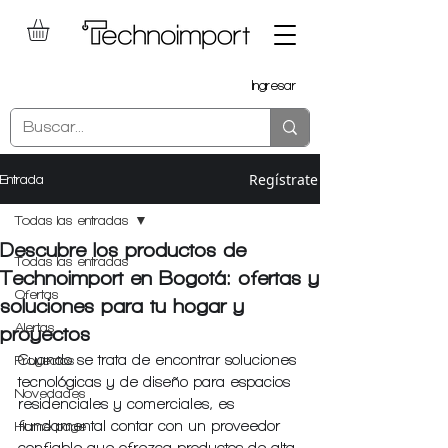
Ingresar
Regístrate
Entrada
Todas las entradas
Descubre los productos de
Todas las entradas
Technoimport en Bogotá: ofertas y
Ofertas
soluciones para tu hogar y
Alertas
proyectos
Cuando se trata de encontrar soluciones 
Proyectos
tecnológicas y de diseño para espacios 
Novedades
residenciales y comerciales, es 
fundamental contar con un proveedor 
Home page