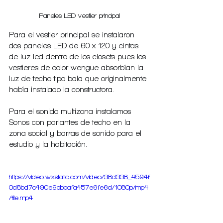
Paneles LED vestier principal
Para el vestier principal se instalaron 
dos paneles LED de 60 x 120 y cintas 
de luz led dentro de los closets pues los 
vestieres de color wengue absorbían la 
luz de techo tipo bala que originalmente 
había instalado la constructora.
Para el sonido multizona instalamos 
Sonos con parlantes de techo en la 
zona social y barras de sonido para el 
estudio y la habitación.
https://video.wixstatic.com/video/38d338_4594f
0d8bd7c490e9bbbafa457e6fe6d/1080p/mp4
/file.mp4