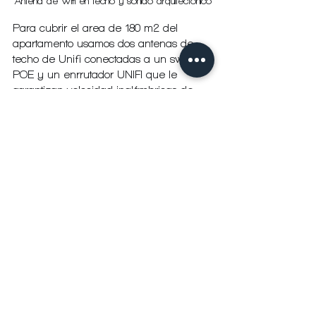
Antena de Wifi en techo y sonido arquitectónico
Para cubrir el area de 180 m2 del 
apartamento usamos dos antenas de 
techo de Unifi conectadas a un switch 
POE y un enrrutador UNIFI que le 
garantizan velocidad inalámbricas de 
hasta 867 mbps.
Para controlar las luces de todo el 
apartamento se instalaron atenuadores 
e interruptores de Lutron con controles 