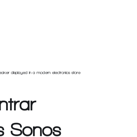
aker displayed in a modern electronics store
trar 
es Sonos 