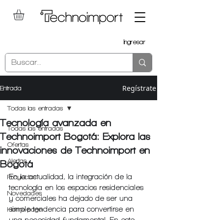
Ingresar
Regístrate
Entrada
Todas las entradas
Tecnología avanzada en
Todas las entradas
Technoimport Bogotá: Explora las
Ofertas
innovaciones de Technoimport en
Alertas
Bogotá
En la actualidad, la integración de la 
Proyectos
tecnología en los espacios residenciales 
Novedades
y comerciales ha dejado de ser una 
simple tendencia para convertirse en 
Home page