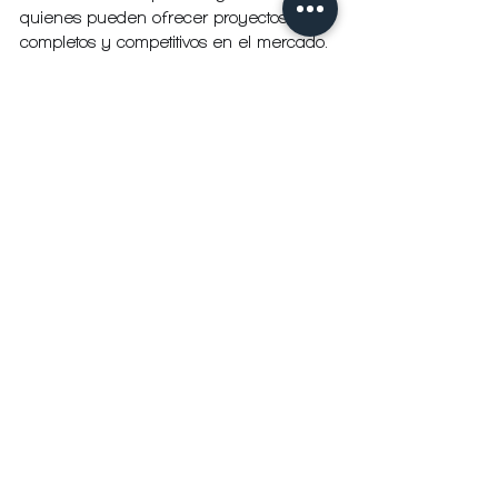
quienes pueden ofrecer proyectos más 
completos y competitivos en el mercado.
Mirando hacia el futuro: el 
papel de Technoimport en la 
transformación tecnológica
La apuesta de Technoimport Bogotá por 
la innovación y la calidad posiciona a la 
empresa como un actor clave en la 
transformación tecnológica de los 
espacios en Colombia. Su compromiso 
con la excelencia y la integración de 
soluciones avanzadas contribuye a 
elevar los estándares en domótica y 
diseño, beneficiando a todos los 
involucrados en el desarrollo de 
proyectos residenciales y comerciales.