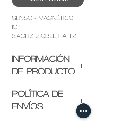
SENSOR MAGNÉTICO
IOT
2.4GHZ ZIGBEE HA 1.2
INFORMACIÓN
DE PRODUCTO
Funciones
POLÍTICA DE
-
Detección de Puertas
Abiertas
ENVÍOS
- Soporte de
Envio se realiza por
comunicación Zigbee
transportadora y el pago
- Bajo consumo de