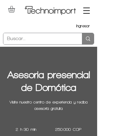
Ingresar
Asesoria presencial
de Domótica
Visite nuestro centro de experiencia y reciba
asesoría gratuita
250.000
pesos
2 h 30 min
2
250.000 COP
colombianos