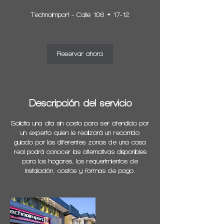
h
Technoimport - Calle 106 # 17-12
3
0
m
Reservar ahora
i
n
Descripción del servicio
Solicita una cita sin costo para ser atendido por
un experto quien le realizará un recorrido
guiado por las diferentes zonas de una casa
real podrá conocer las alternativas disponibles
para los hogares, los requerimientos de
instalación, costos y formas de pago.