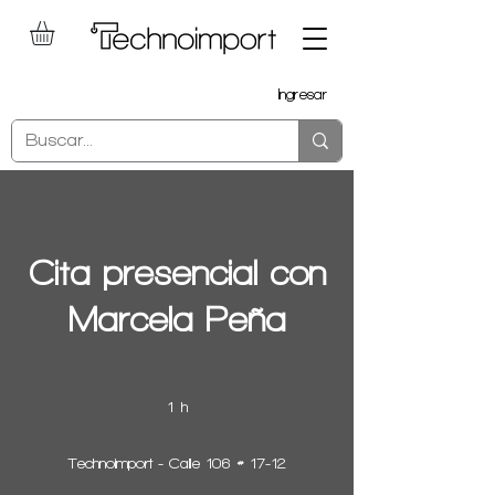
Ingresar
Cita presencial con
Marcela Peña
1 h
1
Technoimport - Calle 106 # 17-12