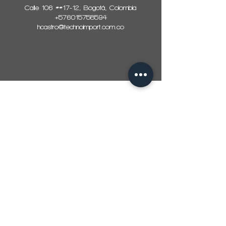
Calle 106 ##17-12, Bogotá, Colombia
+576015758594
hcastro@technoimport.com.co
(+57) 601 5758594
(+57) 317 6379175
comercial@technoimport.com.c
o
Centro de experiencia
(+57) 601 5758594