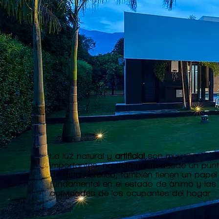
La luz natural y
artificial
son muy
importantes, no solamente desde un pun
de vista estético, también tienen un papel
fundamental en el estado de ánimo y las
actividades de los ocupantes del hogar