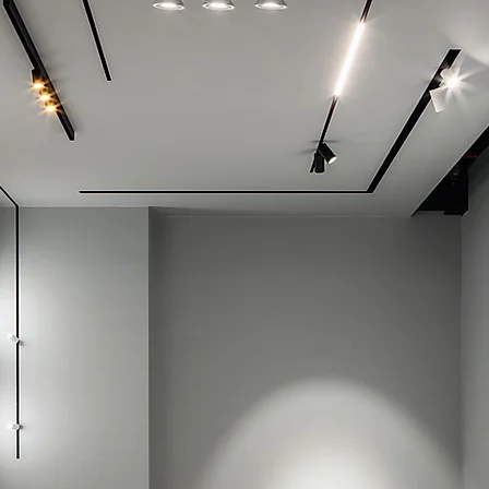
Perfiles magnéticos
Los perfiles de sobreponer o
incrustar de Delta Light
ofrecen una amplia gama de
posibilidades gracias a su
tecnología de instalación
magnética.​