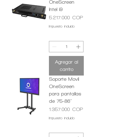
OneScreen
Intel i9
Precio
5.217.000 COP
Impuesto incluido
Agregar al
carrito
Soporte Movil
OneScreen
para pantallas
de 75-86"
Precio
1.357.000 COP
Impuesto incluido