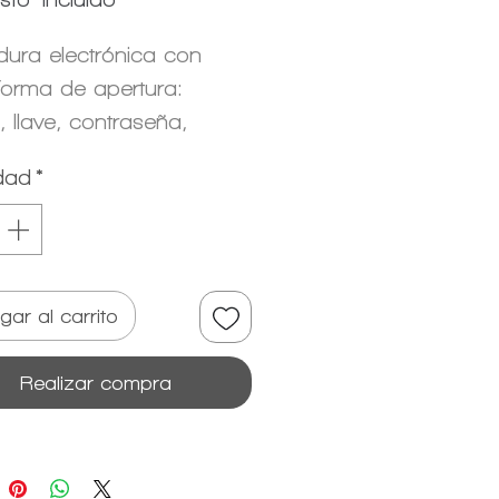
dura electrónica con
 forma de apertura:
, llave, contraseña,
ión a bluetooth.
dad
*
gar al carrito
Realizar compra