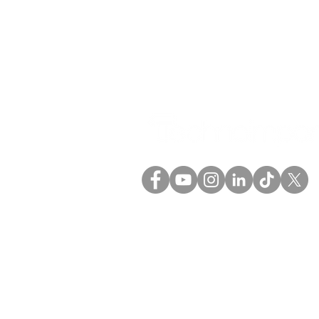
(+57) 601 5758594
(+57) 317 6379175
comercial@technoimport
o
Política de proteccion de