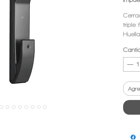
Cerra
triple
Huella
conex
Canti
Agre