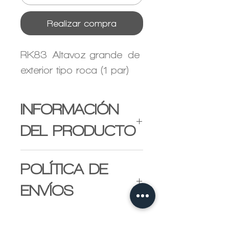
Realizar compra
RK83 Altavoz grande de
exterior tipo roca (1 par)
INFORMACIÓN
DEL PRODUCTO
Ubicación de la
POLÍTICA DE
instalación:Al aire libre
ENVÍOS
sobre el suelo
Tipo: Vocero
Envio se realiza por
Respuesta de