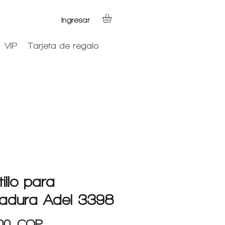
Ingresar
VIP
Tarjeta de regalo
illo para
radura Adel 3398
Precio
000 COP