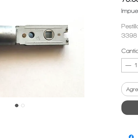
Impue
Pestil
3398
Canti
Agre