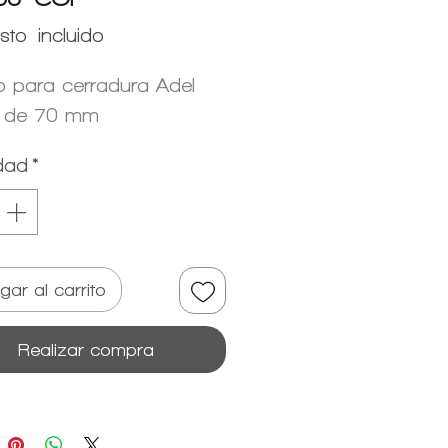
sto incluido
lo para cerradura Adel 
 de 70 mm
dad
*
gar al carrito
Realizar compra