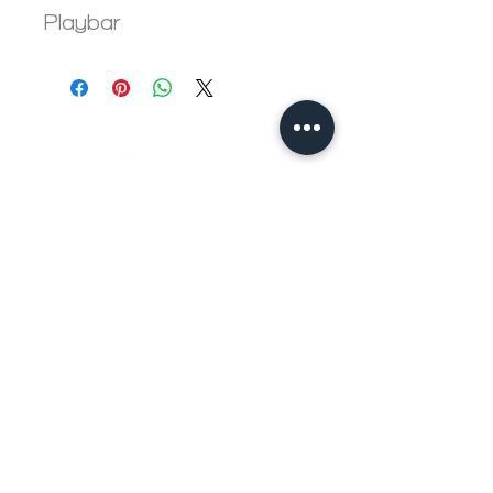
Playbar
(+57) 601 5758594
(+57) 317 6379175
comercial@technoimport.com.c
o
Centro de experiencia
(+57) 601 5758594
Calle 106 17-12 Bogotá -
Colombia