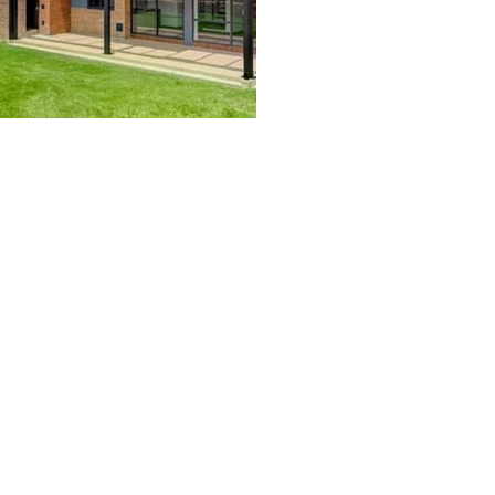
Centro d
(+57)
Calle 
.com.c
Quiero