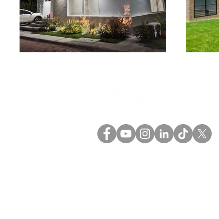
(+57) 601 5758594
(+57) 317 6379175
comercial@technoimport
o