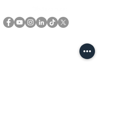
(+57) 601 5758594
(+57) 317 6379175
comercial@technoimport.com.c
o
Centro de experiencia
(+57) 601 5758594
Calle 106 17-12 Bogotá -
Colombia
Quiero visitar el centro de
experiencia
Política de proteccion de
datos