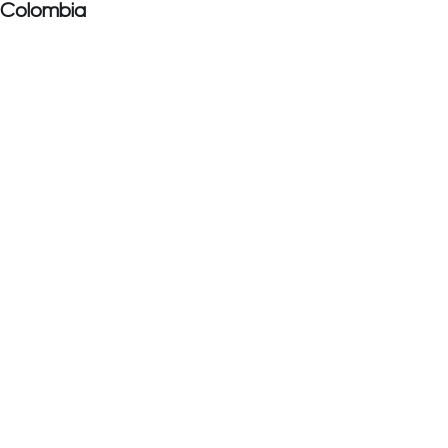
Colombia