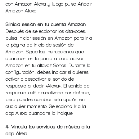
con Amazon Alexa y luego pulsa Añadir 
Amazon Alexa.
3.Inicia sesión en tu cuenta Amazon
Después de seleccionar los altavoces, 
pulsa Iniciar sesión en Amazon para ir a 
la página de inicio de sesión de 
Amazon. Sigue las instrucciones que 
aparecen en la pantalla para activar 
Amazon en tu altavoz Sonos. Durante la 
configuración, debes indicar si quieres 
activar o desactivar el sonido de 
respuesta al decir «Alexa». El sonido de 
respuesta está desactivado por defecto, 
pero puedes cambiar esta opción en 
cualquier momento. Selecciona Ir a la 
app Alexa cuando te lo indique.
4. Vincula los servicios de música a la 
app Alexa