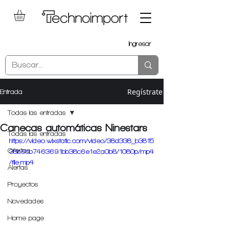
Ingresar
Regístrate
Entrada
Todas las entradas
Canecas automáticas Ninestars
Todas las entradas
https://video.wixstatic.com/video/38d338_b3815
Ofertas
38b6cb7463691bb38c6e1e2a0b8/1080p/mp4
/file.mp4
Alertas
Proyectos
Novedades
Home page