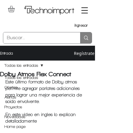
Ingresar
Regístrate
Entrada
Todas las entradas
Dolby Atmos Flex Connect
Todas las entradas
Este último formato de Dolby atmos 
Ofertas
permite agregar parlates adicionales 
para lograr una mejor experiencia de 
Alertas
soido envolvente.
Proyectos
En este video en ingles lo explican 
Novedades
detalladamente
Home page