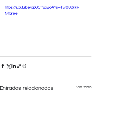
https://youtu.be/dp0CffybBo4?si=Tw668kkI-
Mt5reje
Ver todo
Entradas relacionadas