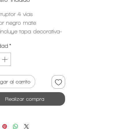
rruptor 4 vias
or negro mate
incluye tapa decorativa-
vende por separado
dad
*
gar al carrito
Realizar compra