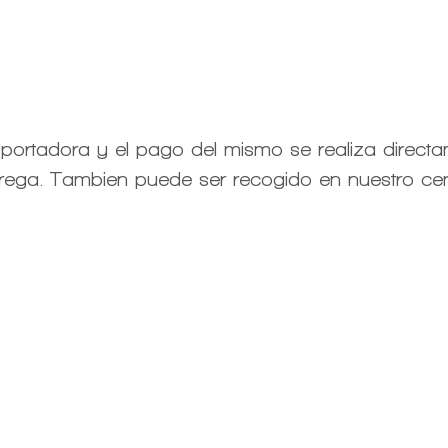
nsportadora y el pago del mismo se realiza directa
rega. Tambien puede ser recogido en nuestro cen
Centro d
(+57)