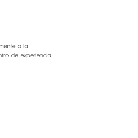
mente a la
tro de experiencia.
e experiencia
 601 5758594