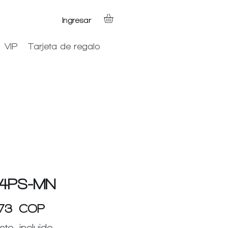
Ingresar
VIP
Tarjeta de regalo
-4PS-MN
Precio
673 COP
sto incluido