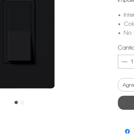
Inte
Col
No 
se 
Canti
Agre