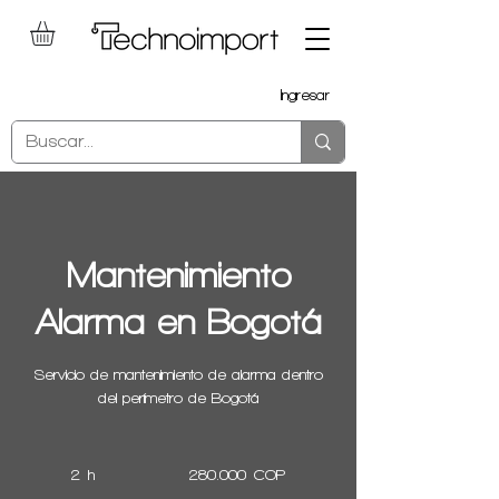
Ingresar
Mantenimiento
Alarma en Bogotá
Servicio de mantenimiento de alarma dentro
del perímetro de Bogotá
280.000
pesos
2 h
2
280.000 COP
colombianos