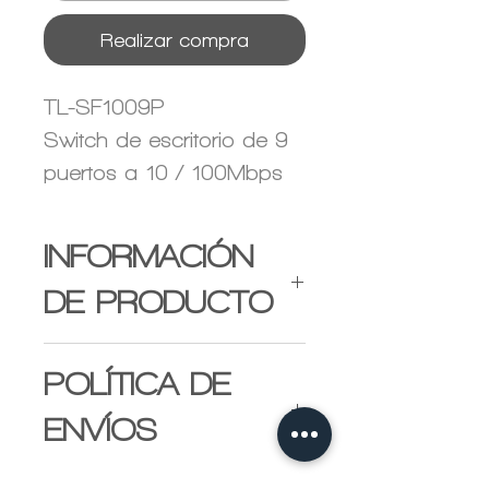
Realizar compra
TL-SF1009P
Switch de escritorio de 9
puertos a 10 / 100Mbps
con 8 puertos PoE+
INFORMACIÓN
DE PRODUCTO
9 puertos RJ45 de
POLÍTICA DE
10/100 Mbps
ENVÍOS
8 puertos PoE +
transfieren datos y
Envio se realiza por